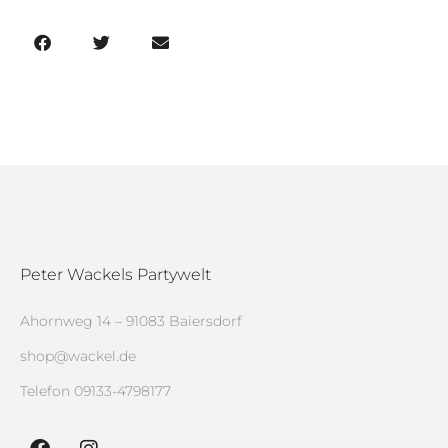
Peter Wackels Partywelt
Ahornweg 14 – 91083 Baiersdorf
shop@wackel.de
Telefon
09133-4798177